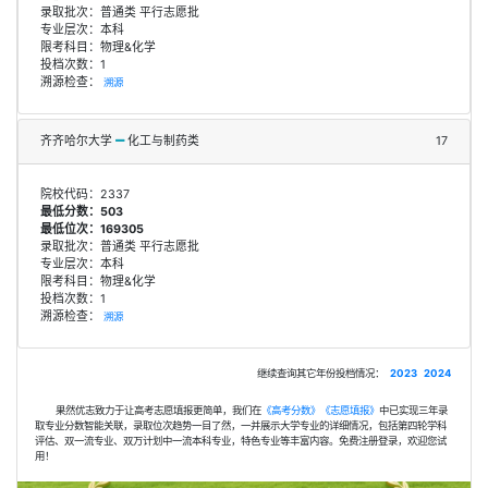
录取批次：普通类 平行志愿批
专业层次：本科
限考科目：物理&化学
投档次数：1
溯源检查：
溯源
齐齐哈尔大学
化工与制药类
17
院校代码：2337
最低分数：503
最低位次：169305
录取批次：普通类 平行志愿批
专业层次：本科
限考科目：物理&化学
投档次数：1
溯源检查：
溯源
继续查询其它年份投档情况：
2023
2024
果然优志致力于让高考志愿填报更简单，我们在
《高考分数》
《志愿填报》
中已实现三年录
取专业分数智能关联，录取位次趋势一目了然，一并展示大学专业的详细情况，包括第四轮学科
评估、双一流专业、双万计划中一流本科专业，特色专业等丰富内容。免费注册登录，欢迎您试
用！