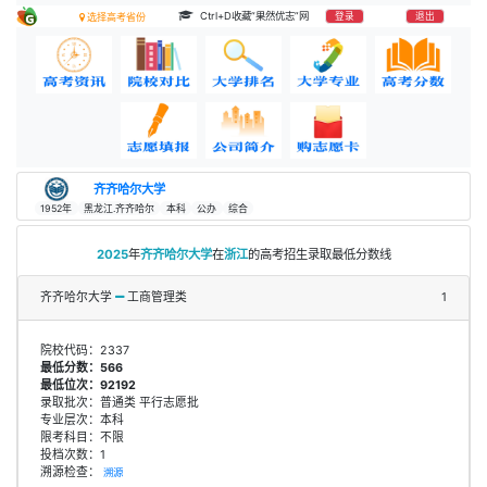
Ctrl+D收藏“果然优志”网
登录
退出
选择高考省份
齐齐哈尔大学
1952年
黑龙江.齐齐哈尔
本科
公办
综合
2025
年
齐齐哈尔大学
在
浙江
的高考招生录取最低分数线
齐齐哈尔大学
工商管理类
1
院校代码：2337
最低分数：566
最低位次：92192
录取批次：普通类 平行志愿批
专业层次：本科
限考科目：不限
投档次数：1
溯源检查：
溯源