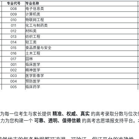
专业代号
专业名称
008
电子信息类
009
计算机类
010
物联网工程
011
化工与制药类
012
材料类
013
纺织工程
014
轻工类
015
食品质量与安全
016
土木工程
017
园林
001
临床医学
002
精神医学
003
医学影像学
004
预防医学
005
临床药学
于为每一位考生与家长提供
精准、权威、真实
的高考录取分数与位次
竭力为您构建一个
可靠、透明、值得信赖
的高考志愿填报支持平台。