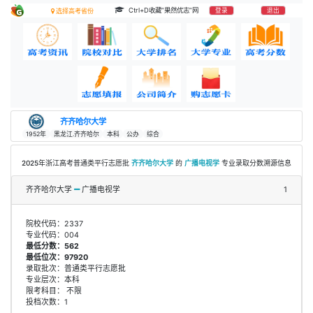
Ctrl+D收藏“果然优志”网
登录
退出
选择高考省份
齐齐哈尔大学
1952年
黑龙江.齐齐哈尔
本科
公办
综合
2025年浙江高考普通类平行志愿批
齐齐哈尔大学
的
广播电视学
专业录取分数溯源信息
齐齐哈尔大学
广播电视学
1
院校代码：2337
专业代码：004
最低分数：562
最低位次：97920
录取批次：普通类平行志愿批
专业层次：本科
限考科目： 不限
投档次数：1