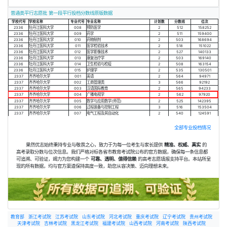
普通类平行志愿批 第一段平行投档分数线原版数据
学校代号
学校名称
专业代号
专业名称
计划数
分数线
位次
2336
牡丹江医科大学
008
预防医学
2
512
158252
2336
牡丹江医科大学
009
药学
2
511
159400
2336
牡丹江医科大学
010
药物制剂
2
503
168694
2336
牡丹江医科大学
011
医学检验技术
2
518
151022
2336
牡丹江医科大学
012
医学影像技术
2
527
140133
2336
牡丹江医科大学
013
康复治疗学
2
503
169140
2336
牡丹江医科大学
014
卫生检验与检疫
2
508
163154
2336
牡丹江医科大学
015
护理学
2
535
130501
2337
齐齐哈尔大学
001
英语
2
564
94971
2337
齐齐哈尔大学
002
工商管理类
3
566
92192
2337
齐齐哈尔大学
003
汉语国际教育
2
565
94233
2337
齐齐哈尔大学
004
广播电视学
2
562
97920
2337
齐齐哈尔大学
005
数学与应用数学(师范)
2
525
142395
2337
齐齐哈尔大学
006
过程装备与控制工程
3
516
153504
2337
齐齐哈尔大学
007
电气工程及其自动化
2
540
124591
全部专业投档情况
果然优志始终秉持专业与敬畏之心，致力于为每一位考生与家长提供
精准、权威、真实
的
高考录取分数与位次信息。我们严格对标各省市教育考试院公布的官方数据，确保每一条信息都
可追溯、可验证，竭力为您构建一个
可靠、透明、值得信赖
的高考志愿填报支持平台。本站所呈
现的所有数据，均与官方渠道保持高度一致，助您从容决策、迈向理想未来。
教育部
浙江考试院
江苏考试院
山东考试院
河北考试院
重庆考试院
辽宁考试院
贵州考试院
天津考试院
吉林考试院
黑龙江考试院
福建考试院
山西考试院
河南考试院
陕西考试院