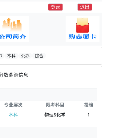
登录
退出
尔
本科
公办
综合
分数溯源信息
专业层次
限考科目
投档
本科
物理&化学
1