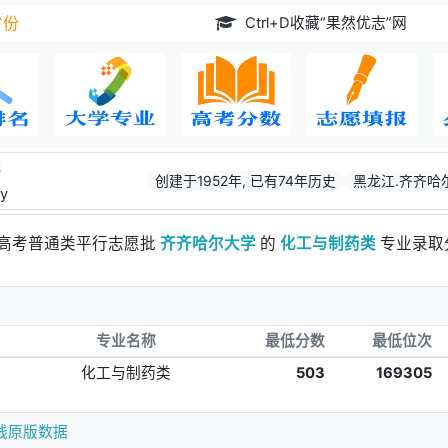
Ctrl+D收藏“果然优志”网
省份
学
创建于1952年, 已有74年历史
黑龙江.齐齐哈
ty
江高考普通类平行志愿批
齐齐哈尔大学
的
化工与制药类
专业录取
专业名称
最低分数
最低位次
化工与制药类
503
169305
线原版数据