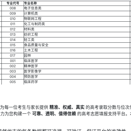
专业代号
专业名称
008
电子信息类
009
计算机类
010
物联网工程
011
化工与制药类
012
材料类
013
纺织工程
014
轻工类
015
食品质量与安全
016
土木工程
017
园林
001
临床医学
002
精神医学
003
医学影像学
004
预防医学
005
临床药学
于为每一位考生与家长提供
精准、权威、真实
的高考录取分数与位次
竭力为您构建一个
可靠、透明、值得信赖
的高考志愿填报支持平台。