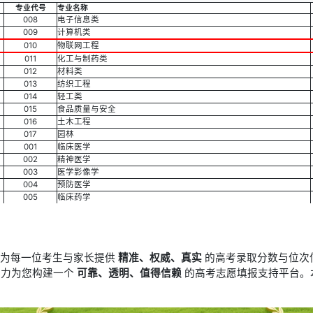
专业代号
专业名称
008
电子信息类
009
计算机类
010
物联网工程
011
化工与制药类
012
材料类
013
纺织工程
014
轻工类
015
食品质量与安全
016
土木工程
017
园林
001
临床医学
002
精神医学
003
医学影像学
004
预防医学
005
临床药学
于为每一位考生与家长提供
精准、权威、真实
的高考录取分数与位次
竭力为您构建一个
可靠、透明、值得信赖
的高考志愿填报支持平台。