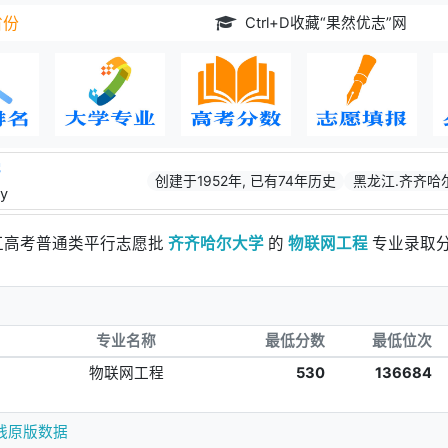
Ctrl+D收藏“果然优志”网
省份
学
创建于1952年, 已有74年历史
黑龙江.齐齐哈
ty
浙江高考普通类平行志愿批
齐齐哈尔大学
的
物联网工程
专业录取
专业名称
最低分数
最低位次
物联网工程
530
136684
线原版数据