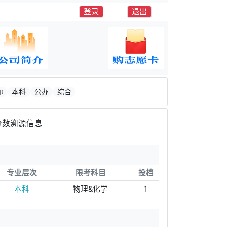
登录
退出
尔
本科
公办
综合
分数溯源信息
专业层次
限考科目
投档
本科
物理&化学
1