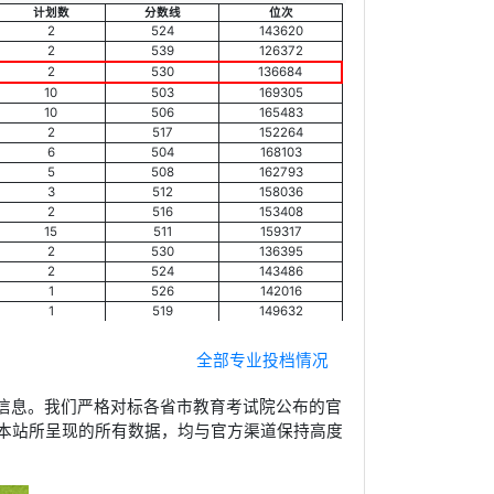
计划数
分数线
位次
2
524
143620
2
539
126372
2
530
136684
10
503
169305
10
506
165483
2
517
152264
6
504
168103
5
508
162793
3
512
158036
2
516
153408
15
511
159317
2
530
136395
2
524
143486
1
526
142016
1
519
149632
全部专业投档情况
信息。我们严格对标各省市教育考试院公布的官
本站所呈现的所有数据，均与官方渠道保持高度