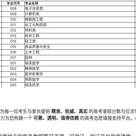
专业代号
专业名称
008
电子信息类
009
计算机类
010
物联网工程
011
化工与制药类
012
材料类
013
纺织工程
014
轻工类
015
食品质量与安全
016
土木工程
017
园林
001
临床医学
002
精神医学
003
医学影像学
004
预防医学
005
临床药学
于为每一位考生与家长提供
精准、权威、真实
的高考录取分数与位次
竭力为您构建一个
可靠、透明、值得信赖
的高考志愿填报支持平台。