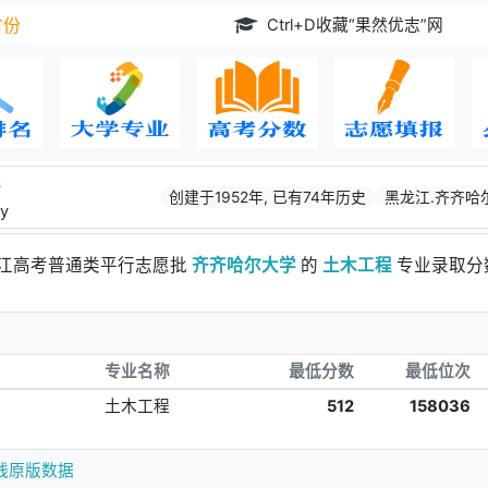
Ctrl+D收藏“果然优志”网
省份
学
创建于1952年, 已有74年历史
黑龙江.齐齐哈
ty
浙江高考普通类平行志愿批
齐齐哈尔大学
的
土木工程
专业录取分
专业名称
最低分数
最低位次
土木工程
512
158036
线原版数据