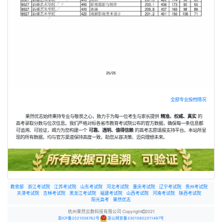
全部专业投档情况
果然优志始终秉持专业与敬畏之心，致力于为每一位考生与家长提供
精准、权威、真实
的
高考录取分数与位次信息。我们严格对标各省市教育考试院公布的官方数据，确保每一条信息都
可追溯、可验证，竭力为您构建一个
可靠、透明、值得信赖
的高考志愿填报支持平台。本站所呈
现的所有数据，均与官方渠道保持高度一致，助您从容决策、迈向理想未来。
教育部
浙江考试院
江苏考试院
山东考试院
河北考试院
重庆考试院
辽宁考试院
贵州考试院
天津考试院
吉林考试院
黑龙江考试院
福建考试院
山西考试院
河南考试院
陕西考试院
阳光高考
果然优志
杭州果然云数科技有限公司 Copyright
2021
浙ICP备2021006762号
浙公网安备33010802011497号