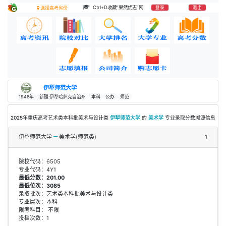
Ctrl+D收藏“果然优志”网
登录
退出
选择高考省份
伊犁师范大学
1948年
新疆.伊犁哈萨克自治州
本科
公办
师范
2025年重庆高考艺术类本科批美术与设计类
伊犁师范大学
的
美术学
专业录取分数溯源信息
伊犁师范大学
美术学(师范类)
1
院校代码：6505
专业代码：4Y1
最低分数：201.00
最低位次：3085
录取批次：艺术类本科批美术与设计类
专业层次：本科
限考科目： 不限
投档次数：1