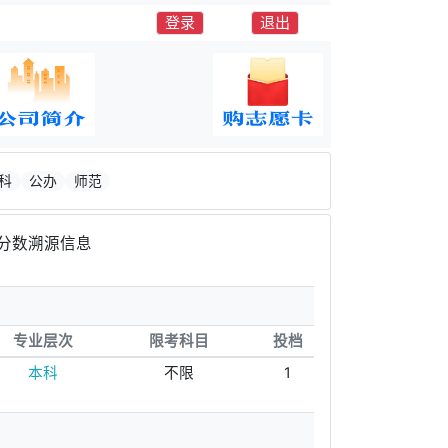
登录
退出
科
公办
师范
分数溯源信息
专业层次
限考科目
投档
本科
不限
1