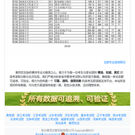
全部专业投档情况
果然优志始终秉持专业与敬畏之心，致力于为每一位考生与家长提供
精准、权威、真实
的
高考录取分数与位次信息。我们严格对标各省市教育考试院公布的官方数据，确保每一条信息都
可追溯、可验证，竭力为您构建一个
可靠、透明、值得信赖
的高考志愿填报支持平台。本站所呈
现的所有数据，均与官方渠道保持高度一致，助您从容决策、迈向理想未来。
教育部
浙江考试院
江苏考试院
山东考试院
河北考试院
重庆考试院
辽宁考试院
贵州考试院
天津考试院
吉林考试院
黑龙江考试院
福建考试院
山西考试院
河南考试院
陕西考试院
阳光高考
果然优志
杭州果然云数科技有限公司 Copyright
2021
浙ICP备2021006762号
浙公网安备33010802011497号