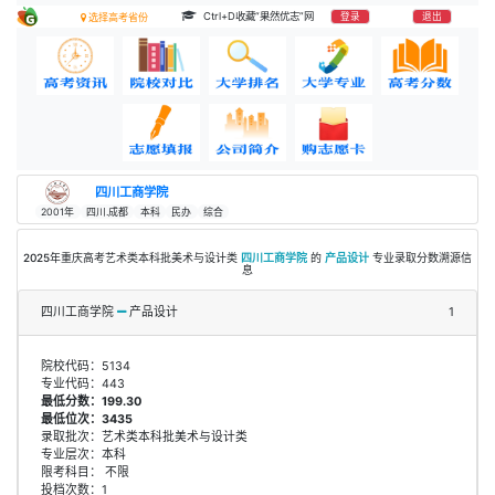
Ctrl+D收藏“果然优志”网
登录
退出
选择高考省份
四川工商学院
2001年
四川.成都
本科
民办
综合
2025年重庆高考艺术类本科批美术与设计类
四川工商学院
的
产品设计
专业录取分数溯源信
息
四川工商学院
产品设计
1
院校代码：5134
专业代码：443
最低分数：199.30
最低位次：3435
录取批次：艺术类本科批美术与设计类
专业层次：本科
限考科目： 不限
投档次数：1