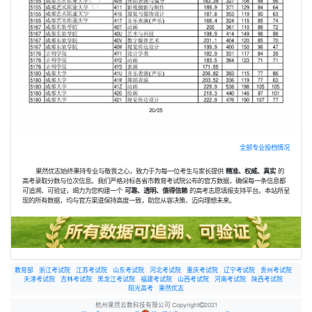
全部专业投档情况
果然优志始终秉持专业与敬畏之心，致力于为每一位考生与家长提供
精准、权威、真实
的
高考录取分数与位次信息。我们严格对标各省市教育考试院公布的官方数据，确保每一条信息都
可追溯、可验证，竭力为您构建一个
可靠、透明、值得信赖
的高考志愿填报支持平台。本站所呈
现的所有数据，均与官方渠道保持高度一致，助您从容决策、迈向理想未来。
教育部
浙江考试院
江苏考试院
山东考试院
河北考试院
重庆考试院
辽宁考试院
贵州考试院
天津考试院
吉林考试院
黑龙江考试院
福建考试院
山西考试院
河南考试院
陕西考试院
阳光高考
果然优志
杭州果然云数科技有限公司 Copyright
2021