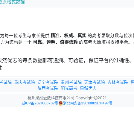
取原格式数据
于为每一位考生与家长提供
精准、权威、真实
的高考录取分数与位次
竭力为您构建一个
可靠、透明、值得信赖
的高考志愿填报支持平台。
考试院
重庆考试院
辽宁考试院
贵州考试院
天津考试院
吉林考试院
陕西考试院
阳光高考
果然优志
杭州果然云数科技有限公司 Copyright
2021
浙ICP备2021006762号
浙公网安备33010802011497号