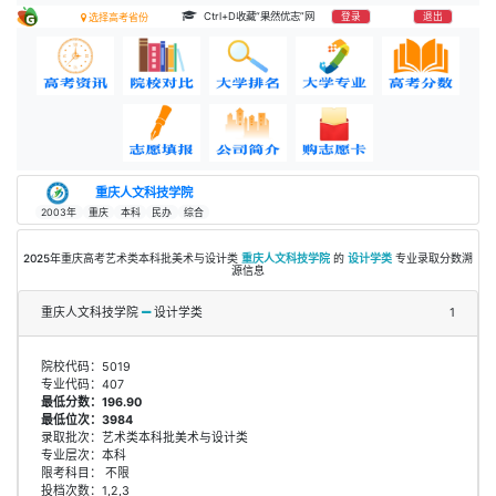
Ctrl+D收藏“果然优志”网
登录
退出
选择高考省份
重庆人文科技学院
2003年
重庆
本科
民办
综合
2025年重庆高考艺术类本科批美术与设计类
重庆人文科技学院
的
设计学类
专业录取分数溯
源信息
重庆人文科技学院
设计学类
1
院校代码：5019
专业代码：407
最低分数：196.90
最低位次：3984
录取批次：艺术类本科批美术与设计类
专业层次：本科
限考科目： 不限
投档次数：1,2,3