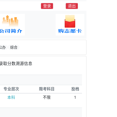
登录
退出
公办
综合
录取分数溯源信息
专业层次
限考科目
投档
本科
不限
1