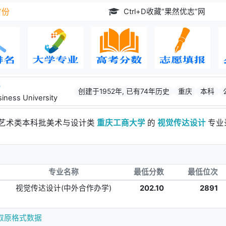
Ctrl+D收藏“果然优志”网
省份
学
创建于1952年, 已有74年历史
重庆
本科
iness University
考艺术类本科批美术与设计类
重庆工商大学
的
视觉传达设计
专业
专业名称
最低分数
最低位次
视觉传达设计(中外合作办学)
202.10
2891
取原格式数据