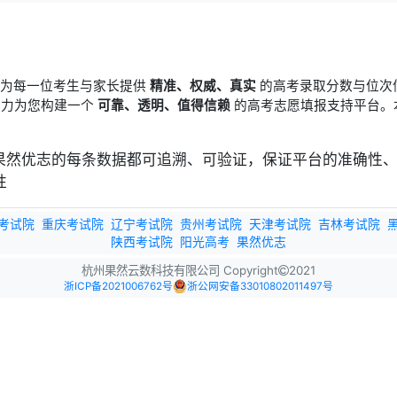
于为每一位考生与家长提供
精准、权威、真实
的高考录取分数与位次
竭力为您构建一个
可靠、透明、值得信赖
的高考志愿填报支持平台。
考试院
重庆考试院
辽宁考试院
贵州考试院
天津考试院
吉林考试院
陕西考试院
阳光高考
果然优志
杭州果然云数科技有限公司 Copyright
2021
浙ICP备2021006762号
浙公网安备33010802011497号