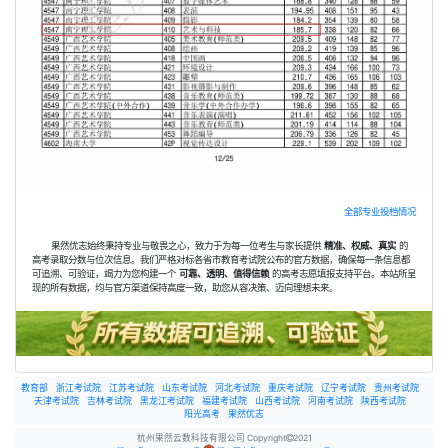
全部专业投档情况
果然优志始终秉持专业与敬畏之心，致力于为每一位考生与家长提供
精准、权威、真实
的
高考录取分数与位次信息。我们严格对标各省市教育考试院公布的官方数据，确保每一条信息都
可追溯、可验证，竭力为您构建一个
可靠、透明、值得信赖
的高考志愿填报支持平台。本站所呈
现的所有数据，均与官方渠道保持高度一致，助您从容决策、迈向理想未来。
教育部
浙江考试院
江苏考试院
山东考试院
河北考试院
重庆考试院
辽宁考试院
贵州考试院
天津考试院
吉林考试院
黑龙江考试院
福建考试院
山西考试院
河南考试院
陕西考试院
阳光高考
果然优志
杭州果然云数科技有限公司 Copyright
2021