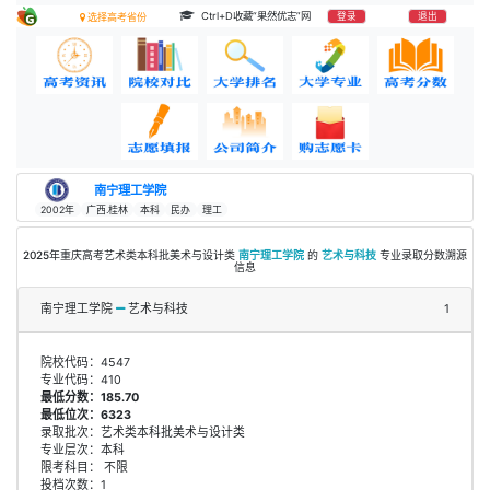
Ctrl+D收藏“果然优志”网
登录
退出
选择高考省份
南宁理工学院
2002年
广西.桂林
本科
民办
理工
2025年重庆高考艺术类本科批美术与设计类
南宁理工学院
的
艺术与科技
专业录取分数溯源
信息
南宁理工学院
艺术与科技
1
院校代码：4547
专业代码：410
最低分数：185.70
最低位次：6323
录取批次：艺术类本科批美术与设计类
专业层次：本科
限考科目： 不限
投档次数：1