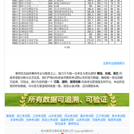
全部专业投档情况
果然优志始终秉持专业与敬畏之心，致力于为每一位考生与家长提供
精准、权威、真实
的
高考录取分数与位次信息。我们严格对标各省市教育考试院公布的官方数据，确保每一条信息都
可追溯、可验证，竭力为您构建一个
可靠、透明、值得信赖
的高考志愿填报支持平台。本站所呈
现的所有数据，均与官方渠道保持高度一致，助您从容决策、迈向理想未来。
教育部
浙江考试院
江苏考试院
山东考试院
河北考试院
重庆考试院
辽宁考试院
贵州考试院
天津考试院
吉林考试院
黑龙江考试院
福建考试院
山西考试院
河南考试院
陕西考试院
阳光高考
果然优志
杭州果然云数科技有限公司 Copyright
2021