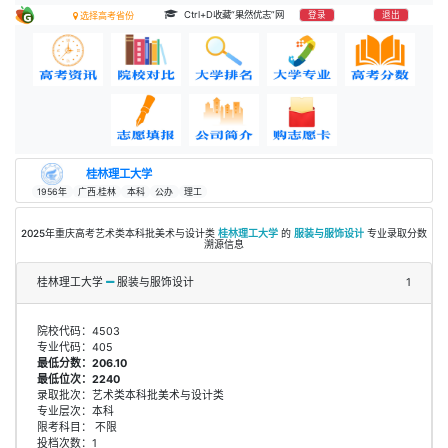
Ctrl+D收藏“果然优志”网
登录
退出
选择高考省份
桂林理工大学
1956年
广西.桂林
本科
公办
理工
2025年重庆高考艺术类本科批美术与设计类
桂林理工大学
的
服装与服饰设计
专业录取分数
溯源信息
桂林理工大学
服装与服饰设计
1
院校代码：4503
专业代码：405
最低分数：206.10
最低位次：2240
录取批次：艺术类本科批美术与设计类
专业层次：本科
限考科目： 不限
投档次数：1