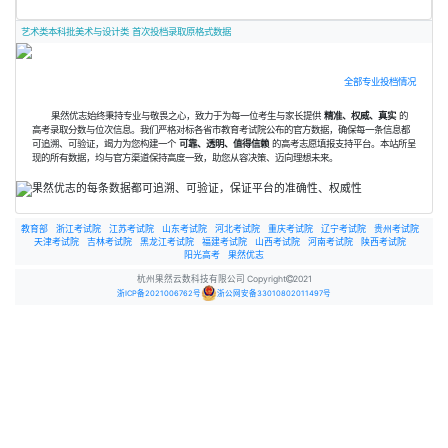
艺术类本科批美术与设计类 首次投档录取原格式数据
全部专业投档情况
果然优志始终秉持专业与敬畏之心，致力于为每一位考生与家长提供
精准、权威、真实
的
高考录取分数与位次信息。我们严格对标各省市教育考试院公布的官方数据，确保每一条信息都
可追溯、可验证，竭力为您构建一个
可靠、透明、值得信赖
的高考志愿填报支持平台。本站所呈
现的所有数据，均与官方渠道保持高度一致，助您从容决策、迈向理想未来。
教育部
浙江考试院
江苏考试院
山东考试院
河北考试院
重庆考试院
辽宁考试院
贵州考试院
天津考试院
吉林考试院
黑龙江考试院
福建考试院
山西考试院
河南考试院
陕西考试院
阳光高考
果然优志
杭州果然云数科技有限公司 Copyright
2021
浙ICP备2021006762号
浙公网安备33010802011497号