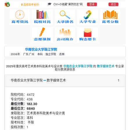
Ctrl+D收藏“果然优志”网
登录
退出
选择高考省份
华南农业大学珠江学院
2006年
广东.广州
本科
独立学院
农林
2025年重庆高考艺术类本科批美术与设计类
华南农业大学珠江学院
的
数字媒体艺术
专业录
取分数溯源信息
华南农业大学珠江学院
数字媒体艺术
1
院校代码：4472
专业代码：436
最低分数：182.30
最低位次：6840
录取批次：艺术类本科批美术与设计类
专业层次：本科
限考科目： 不限
投档次数：1