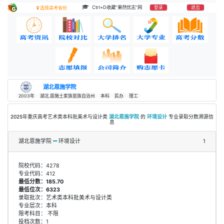
Ctrl+D收藏“果然优志”网
登录
退出
选择高考省份
湖北恩施学院
2003年
湖北.恩施土家族苗族自治州
本科
民办
理工
2025年重庆高考艺术类本科批美术与设计类
湖北恩施学院
的
环境设计
专业录取分数溯源信
息
湖北恩施学院
环境设计
1
院校代码：4278
专业代码：412
最低分数：185.70
最低位次：6323
录取批次：艺术类本科批美术与设计类
专业层次：本科
限考科目： 不限
投档次数：1