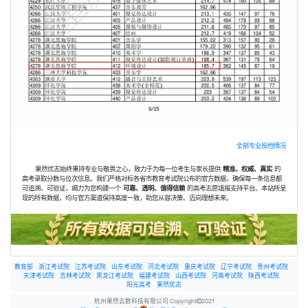
全部专业投档情况
果然优志始终秉持专业与敬畏之心，致力于为每一位考生与家长提供
精准、权威、真实
的
高考录取分数与位次信息。我们严格对标各省市教育考试院公布的官方数据，确保每一条信息都
可追溯、可验证，竭力为您构建一个
可靠、透明、值得信赖
的高考志愿填报支持平台。本站所呈
现的所有数据，均与官方渠道保持高度一致，助您从容决策、迈向理想未来。
教育部
浙江考试院
江苏考试院
山东考试院
河北考试院
重庆考试院
辽宁考试院
贵州考试院
天津考试院
吉林考试院
黑龙江考试院
福建考试院
山西考试院
河南考试院
陕西考试院
阳光高考
果然优志
杭州果然云数科技有限公司 Copyright
2021