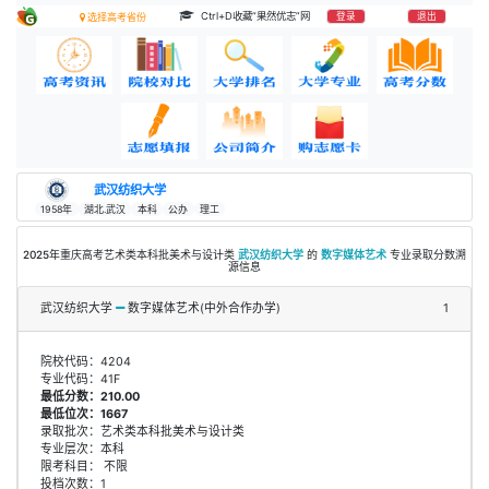
Ctrl+D收藏“果然优志”网
登录
退出
选择高考省份
武汉纺织大学
1958年
湖北.武汉
本科
公办
理工
2025年重庆高考艺术类本科批美术与设计类
武汉纺织大学
的
数字媒体艺术
专业录取分数溯
源信息
武汉纺织大学
数字媒体艺术(中外合作办学)
1
院校代码：4204
专业代码：41F
最低分数：210.00
最低位次：1667
录取批次：艺术类本科批美术与设计类
专业层次：本科
限考科目： 不限
投档次数：1