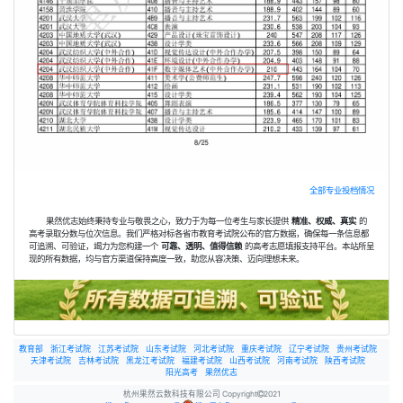
全部专业投档情况
果然优志始终秉持专业与敬畏之心，致力于为每一位考生与家长提供
精准、权威、真实
的
高考录取分数与位次信息。我们严格对标各省市教育考试院公布的官方数据，确保每一条信息都
可追溯、可验证，竭力为您构建一个
可靠、透明、值得信赖
的高考志愿填报支持平台。本站所呈
现的所有数据，均与官方渠道保持高度一致，助您从容决策、迈向理想未来。
教育部
浙江考试院
江苏考试院
山东考试院
河北考试院
重庆考试院
辽宁考试院
贵州考试院
天津考试院
吉林考试院
黑龙江考试院
福建考试院
山西考试院
河南考试院
陕西考试院
阳光高考
果然优志
杭州果然云数科技有限公司 Copyright
2021