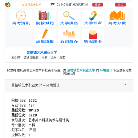
Ctrl+D收藏“果然优志”网
登录
退出
选择高考省份
景德镇艺术职业大学
2001年
江西.景德镇
本科
民办
理工
2025年重庆高考艺术类本科批美术与设计类
景德镇艺术职业大学
的
环境设计
专业录取分数
溯源信息
景德镇艺术职业大学
环境设计
1
院校代码：3662
专业代码：427
最低分数：191.20
最低位次：5229
录取批次：艺术类本科批美术与设计类
专业层次：本科
限考科目： 不限
投档次数：1