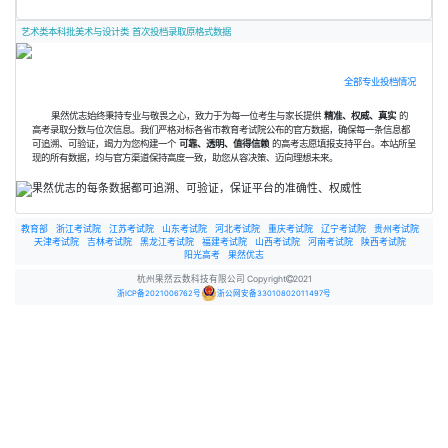
艺术类本科批美术与设计类 首次投档录取原格式数据
全部专业投档情况
果然优志始终秉持专业与敬畏之心，致力于为每一位考生与家长提供
精准、权威、真实
的
高考录取分数与位次信息。我们严格对标各省市教育考试院公布的官方数据，确保每一条信息都
可追溯、可验证，竭力为您构建一个
可靠、透明、值得信赖
的高考志愿填报支持平台。本站所呈
现的所有数据，均与官方渠道保持高度一致，助您从容决策、迈向理想未来。
教育部
浙江考试院
江苏考试院
山东考试院
河北考试院
重庆考试院
辽宁考试院
贵州考试院
天津考试院
吉林考试院
黑龙江考试院
福建考试院
山西考试院
河南考试院
陕西考试院
阳光高考
果然优志
杭州果然云数科技有限公司 Copyright
2021
浙ICP备2021006762号
浙公网安备33010802011497号