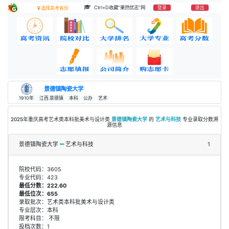
Ctrl+D收藏“果然优志”网
登录
退出
选择高考省份
景德镇陶瓷大学
1910年
江西.景德镇
本科
公办
艺术
2025年重庆高考艺术类本科批美术与设计类
景德镇陶瓷大学
的
艺术与科技
专业录取分数溯
源信息
景德镇陶瓷大学
艺术与科技
1
院校代码：3605
专业代码：423
最低分数：222.60
最低位次：655
录取批次：艺术类本科批美术与设计类
专业层次：本科
限考科目： 不限
投档次数：1