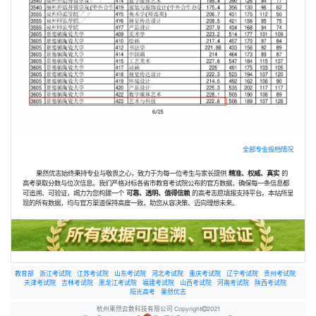
全部专业投档情况
果然优志始终秉持专业与敬畏之心，致力于为每一位考生与家长提供
精准、权威、真实
的
高考录取分数与位次信息。我们严格对标各省市教育考试院公布的官方数据，确保每一条信息都
可追溯、可验证，竭力为您构建一个
可靠、透明、值得信赖
的高考志愿填报支持平台。本站所呈
现的所有数据，均与官方渠道保持高度一致，助您从容决策、迈向理想未来。
教育部
浙江考试院
江苏考试院
山东考试院
河北考试院
重庆考试院
辽宁考试院
贵州考试院
天津考试院
吉林考试院
黑龙江考试院
福建考试院
山西考试院
河南考试院
陕西考试院
阳光高考
果然优志
杭州果然云数科技有限公司 Copyright
2021