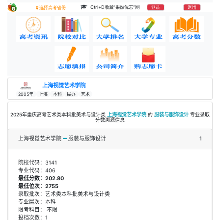
Ctrl+D收藏“果然优志”网
登录
退出
选择高考省份
上海视觉艺术学院
2005年
上海
本科
民办
艺术
2025年重庆高考艺术类本科批美术与设计类
上海视觉艺术学院
的
服装与服饰设计
专业录取
分数溯源信息
上海视觉艺术学院
服装与服饰设计
1
院校代码：3141
专业代码：406
最低分数：202.80
最低位次：2755
录取批次：艺术类本科批美术与设计类
专业层次：本科
限考科目： 不限
投档次数：1