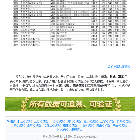
全部专业投档情况
果然优志始终秉持专业与敬畏之心，致力于为每一位考生与家长提供
精准、权威、真实
的
高考录取分数与位次信息。我们严格对标各省市教育考试院公布的官方数据，确保每一条信息都
可追溯、可验证，竭力为您构建一个
可靠、透明、值得信赖
的高考志愿填报支持平台。本站所呈
现的所有数据，均与官方渠道保持高度一致，助您从容决策、迈向理想未来。
教育部
浙江考试院
江苏考试院
山东考试院
河北考试院
重庆考试院
辽宁考试院
贵州考试院
天津考试院
吉林考试院
黑龙江考试院
福建考试院
山西考试院
河南考试院
陕西考试院
阳光高考
果然优志
杭州果然云数科技有限公司 Copyright
2021