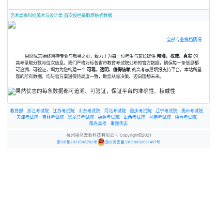
艺术类本科批美术与设计类 首次投档录取原格式数据
全部专业投档情况
果然优志始终秉持专业与敬畏之心，致力于为每一位考生与家长提供
精准、权威、真实
的
高考录取分数与位次信息。我们严格对标各省市教育考试院公布的官方数据，确保每一条信息都
可追溯、可验证，竭力为您构建一个
可靠、透明、值得信赖
的高考志愿填报支持平台。本站所呈
现的所有数据，均与官方渠道保持高度一致，助您从容决策、迈向理想未来。
教育部
浙江考试院
江苏考试院
山东考试院
河北考试院
重庆考试院
辽宁考试院
贵州考试院
天津考试院
吉林考试院
黑龙江考试院
福建考试院
山西考试院
河南考试院
陕西考试院
阳光高考
果然优志
杭州果然云数科技有限公司 Copyright
2021
浙ICP备2021006762号
浙公网安备33010802011497号