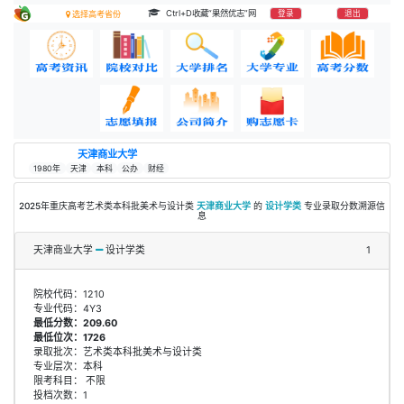
Ctrl+D收藏“果然优志”网
登录
退出
选择高考省份
天津商业大学
1980年
天津
本科
公办
财经
2025年重庆高考艺术类本科批美术与设计类
天津商业大学
的
设计学类
专业录取分数溯源信
息
天津商业大学
设计学类
1
院校代码：1210
专业代码：4Y3
最低分数：209.60
最低位次：1726
录取批次：艺术类本科批美术与设计类
专业层次：本科
限考科目： 不限
投档次数：1