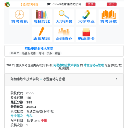
Ctrl+D收藏“果然优志”网
登录
退出
选择高考省份
阿勒泰职业技术学院
2019年
新疆.阿勒泰
专科
公办
综合
2025年重庆高考普通类高职(专科)批
阿勒泰职业技术学院
的
冰雪运动与管理
专业录取分数
溯源信息
阿勒泰职业技术学院
冰雪运动与管理
1
院校代码：6555
专业代码：119
最低分数：389
最低位次：49804
录取批次：普通类高职(专科)批
专业层次：专科
限考科目： 历史 ,
不限
再选:
投档次数：1