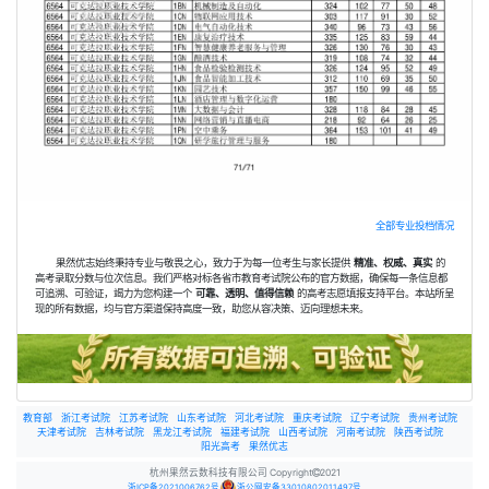
全部专业投档情况
果然优志始终秉持专业与敬畏之心，致力于为每一位考生与家长提供
精准、权威、真实
的
高考录取分数与位次信息。我们严格对标各省市教育考试院公布的官方数据，确保每一条信息都
可追溯、可验证，竭力为您构建一个
可靠、透明、值得信赖
的高考志愿填报支持平台。本站所呈
现的所有数据，均与官方渠道保持高度一致，助您从容决策、迈向理想未来。
教育部
浙江考试院
江苏考试院
山东考试院
河北考试院
重庆考试院
辽宁考试院
贵州考试院
天津考试院
吉林考试院
黑龙江考试院
福建考试院
山西考试院
河南考试院
陕西考试院
阳光高考
果然优志
杭州果然云数科技有限公司 Copyright
2021
浙ICP备2021006762号
浙公网安备33010802011497号