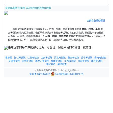
普通类高职(专科)批 首次投档录取原格式数据
全部专业投档情况
果然优志始终秉持专业与敬畏之心，致力于为每一位考生与家长提供
精准、权威、真实
的
高考录取分数与位次信息。我们严格对标各省市教育考试院公布的官方数据，确保每一条信息都
可追溯、可验证，竭力为您构建一个
可靠、透明、值得信赖
的高考志愿填报支持平台。本站所呈
现的所有数据，均与官方渠道保持高度一致，助您从容决策、迈向理想未来。
教育部
浙江考试院
江苏考试院
山东考试院
河北考试院
重庆考试院
辽宁考试院
贵州考试院
天津考试院
吉林考试院
黑龙江考试院
福建考试院
山西考试院
河南考试院
陕西考试院
阳光高考
果然优志
杭州果然云数科技有限公司 Copyright
2021
浙ICP备2021006762号
浙公网安备33010802011497号