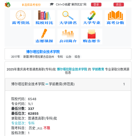
Ctrl+D收藏“果然优志”网
登录
退出
选择高考省份
博尔塔拉职业技术学院
2017年
新疆.博尔塔拉蒙古自治州
专科
公办
综合
2025年重庆高考普通类高职(专科)批
博尔塔拉职业技术学院
的
学前教育
专业录取分数溯源
信息
博尔塔拉职业技术学院
学前教育(师范类)
1
院校代码：6548
专业代码：1L1
最低分数：337
最低位次：62855
录取批次：普通类高职(专科)批
专业层次：专科
限考科目： 历史 ,
不限
再选:
投档次数：1