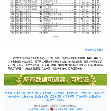
全部专业投档情况
果然优志始终秉持专业与敬畏之心，致力于为每一位考生与家长提供
精准、权威、真实
的
高考录取分数与位次信息。我们严格对标各省市教育考试院公布的官方数据，确保每一条信息都
可追溯、可验证，竭力为您构建一个
可靠、透明、值得信赖
的高考志愿填报支持平台。本站所呈
现的所有数据，均与官方渠道保持高度一致，助您从容决策、迈向理想未来。
教育部
浙江考试院
江苏考试院
山东考试院
河北考试院
重庆考试院
辽宁考试院
贵州考试院
天津考试院
吉林考试院
黑龙江考试院
福建考试院
山西考试院
河南考试院
陕西考试院
阳光高考
果然优志
杭州果然云数科技有限公司 Copyright
2021
浙ICP备2021006762号
浙公网安备33010802011497号