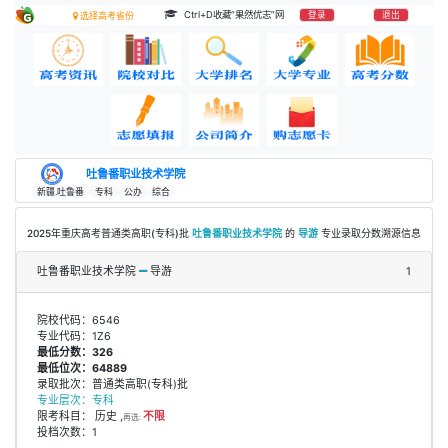
Ctrl+D收藏“果然优志”网
登录
退出
选择高考省份
吐鲁番职业技术学院
新疆.吐鲁番
专科
公办
综合
2025年重庆高考普通类高职(专科)批
吐鲁番职业技术学院
的
导游
专业录取分数溯源信息
吐鲁番职业技术学院
导游
1
院校代码：6546
专业代码：1Z6
最低分数：326
最低位次：64889
录取批次：普通类高职(专科)批
专业层次：专科
限考科目： 历史 ,
不限
再选:
投档次数：1