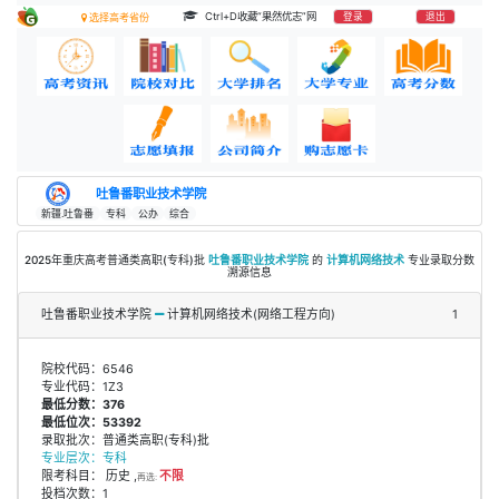
Ctrl+D收藏“果然优志”网
登录
退出
选择高考省份
吐鲁番职业技术学院
新疆.吐鲁番
专科
公办
综合
2025年重庆高考普通类高职(专科)批
吐鲁番职业技术学院
的
计算机网络技术
专业录取分数
溯源信息
吐鲁番职业技术学院
计算机网络技术(网络工程方向)
1
院校代码：6546
专业代码：1Z3
最低分数：376
最低位次：53392
录取批次：普通类高职(专科)批
专业层次：专科
限考科目： 历史 ,
不限
再选:
投档次数：1