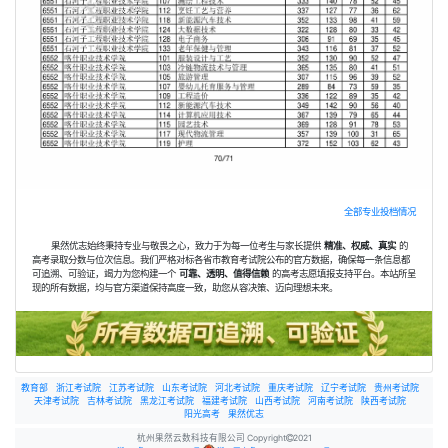
全部专业投档情况
果然优志始终秉持专业与敬畏之心，致力于为每一位考生与家长提供
精准、权威、真实
的
高考录取分数与位次信息。我们严格对标各省市教育考试院公布的官方数据，确保每一条信息都
可追溯、可验证，竭力为您构建一个
可靠、透明、值得信赖
的高考志愿填报支持平台。本站所呈
现的所有数据，均与官方渠道保持高度一致，助您从容决策、迈向理想未来。
教育部
浙江考试院
江苏考试院
山东考试院
河北考试院
重庆考试院
辽宁考试院
贵州考试院
天津考试院
吉林考试院
黑龙江考试院
福建考试院
山西考试院
河南考试院
陕西考试院
阳光高考
果然优志
杭州果然云数科技有限公司 Copyright
2021