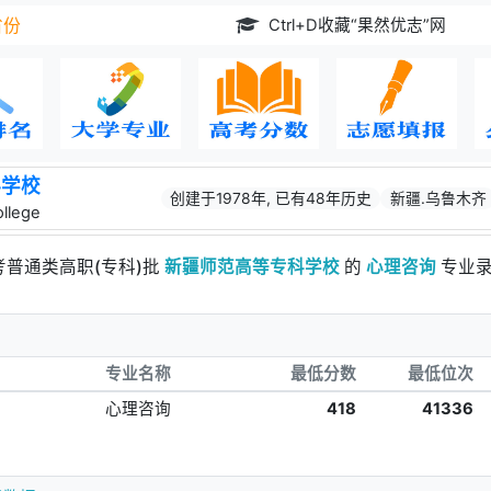
Ctrl+D收藏“果然优志”网
省份
科学校
创建于1978年, 已有48年历史
新疆.乌鲁木齐
ollege
考普通类高职(专科)批
新疆师范高等专科学校
的
心理咨询
专业录
专业名称
最低分数
最低位次
心理咨询
418
41336