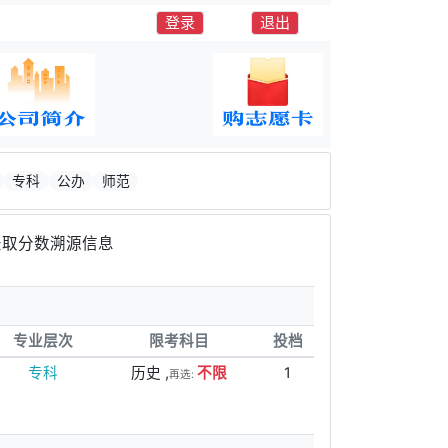
登录
退出
专科
公办
师范
取分数溯源信息
专业层次
限考科目
投档
专科
历史 ,
不限
1
再选: