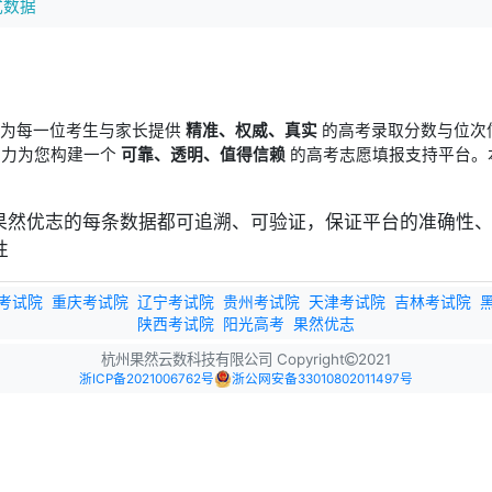
式数据
于为每一位考生与家长提供
精准、权威、真实
的高考录取分数与位次
竭力为您构建一个
可靠、透明、值得信赖
的高考志愿填报支持平台。
考试院
重庆考试院
辽宁考试院
贵州考试院
天津考试院
吉林考试院
陕西考试院
阳光高考
果然优志
杭州果然云数科技有限公司 Copyright
2021
浙ICP备2021006762号
浙公网安备33010802011497号