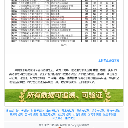
全部专业投档情况
果然优志始终秉持专业与敬畏之心，致力于为每一位考生与家长提供
精准、权威、真实
的
高考录取分数与位次信息。我们严格对标各省市教育考试院公布的官方数据，确保每一条信息都
可追溯、可验证，竭力为您构建一个
可靠、透明、值得信赖
的高考志愿填报支持平台。本站所呈
现的所有数据，均与官方渠道保持高度一致，助您从容决策、迈向理想未来。
教育部
浙江考试院
江苏考试院
山东考试院
河北考试院
重庆考试院
辽宁考试院
贵州考试院
天津考试院
吉林考试院
黑龙江考试院
福建考试院
山西考试院
河南考试院
陕西考试院
阳光高考
果然优志
杭州果然云数科技有限公司 Copyright
2021