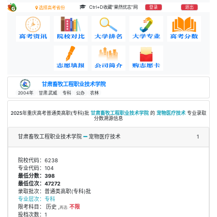
Ctrl+D收藏“果然优志”网
登录
退出
选择高考省份
甘肃畜牧工程职业技术学院
2004年
甘肃.武威
专科
公办
农林
2025年重庆高考普通类高职(专科)批
甘肃畜牧工程职业技术学院
的
宠物医疗技术
专业录取
分数溯源信息
甘肃畜牧工程职业技术学院
宠物医疗技术
1
院校代码：6238
专业代码：104
最低分数：398
最低位次：47272
录取批次：普通类高职(专科)批
专业层次：专科
限考科目： 历史 ,
不限
再选:
投档次数：1