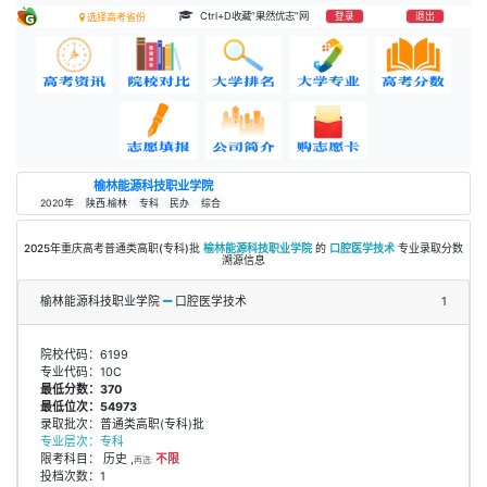
Ctrl+D收藏“果然优志”网
登录
退出
选择高考省份
榆林能源科技职业学院
2020年
陕西.榆林
专科
民办
综合
2025年重庆高考普通类高职(专科)批
榆林能源科技职业学院
的
口腔医学技术
专业录取分数
溯源信息
榆林能源科技职业学院
口腔医学技术
1
院校代码：6199
专业代码：10C
最低分数：370
最低位次：54973
录取批次：普通类高职(专科)批
专业层次：专科
限考科目： 历史 ,
不限
再选:
投档次数：1