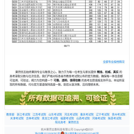
全部专业投档情况
果然优志始终秉持专业与敬畏之心，致力于为每一位考生与家长提供
精准、权威、真实
的
高考录取分数与位次信息。我们严格对标各省市教育考试院公布的官方数据，确保每一条信息都
可追溯、可验证，竭力为您构建一个
可靠、透明、值得信赖
的高考志愿填报支持平台。本站所呈
现的所有数据，均与官方渠道保持高度一致，助您从容决策、迈向理想未来。
教育部
浙江考试院
江苏考试院
山东考试院
河北考试院
重庆考试院
辽宁考试院
贵州考试院
天津考试院
吉林考试院
黑龙江考试院
福建考试院
山西考试院
河南考试院
陕西考试院
阳光高考
果然优志
杭州果然云数科技有限公司 Copyright
2021
浙ICP备2021006762号
浙公网安备33010802011497号