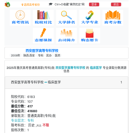
Ctrl+D收藏“果然优志”网
登录
退出
选择高考省份
西安医学高等专科学校
2008年
陕西.西安
专科
民办
医药
2025年重庆高考普通类高职(专科)批
西安医学高等专科学校
的
临床医学
专业录取分数溯源
信息
西安医学高等专科学校
临床医学
1
院校代码：6183
专业代码：107
最低分数：417
最低位次：41680
录取批次：普通类高职(专科)批
专业层次：专科
限考科目： 历史 ,
不限
再选:
投档次数：1