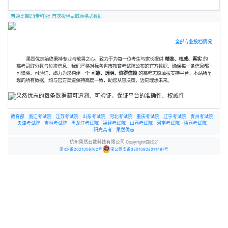
普通类高职(专科)批 首次投档录取原格式数据
全部专业投档情况
果然优志始终秉持专业与敬畏之心，致力于为每一位考生与家长提供
精准、权威、真实
的
高考录取分数与位次信息。我们严格对标各省市教育考试院公布的官方数据，确保每一条信息都
可追溯、可验证，竭力为您构建一个
可靠、透明、值得信赖
的高考志愿填报支持平台。本站所呈
现的所有数据，均与官方渠道保持高度一致，助您从容决策、迈向理想未来。
教育部
浙江考试院
江苏考试院
山东考试院
河北考试院
重庆考试院
辽宁考试院
贵州考试院
天津考试院
吉林考试院
黑龙江考试院
福建考试院
山西考试院
河南考试院
陕西考试院
阳光高考
果然优志
杭州果然云数科技有限公司 Copyright
2021
浙ICP备2021006762号
浙公网安备33010802011497号