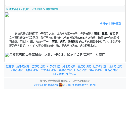
普通类高职(专科)批 首次投档录取原格式数据
全部专业投档情况
果然优志始终秉持专业与敬畏之心，致力于为每一位考生与家长提供
精准、权威、真实
的
高考录取分数与位次信息。我们严格对标各省市教育考试院公布的官方数据，确保每一条信息都
可追溯、可验证，竭力为您构建一个
可靠、透明、值得信赖
的高考志愿填报支持平台。本站所呈
现的所有数据，均与官方渠道保持高度一致，助您从容决策、迈向理想未来。
教育部
浙江考试院
江苏考试院
山东考试院
河北考试院
重庆考试院
辽宁考试院
贵州考试院
天津考试院
吉林考试院
黑龙江考试院
福建考试院
山西考试院
河南考试院
陕西考试院
阳光高考
果然优志
杭州果然云数科技有限公司 Copyright
2021
浙ICP备2021006762号
浙公网安备33010802011497号