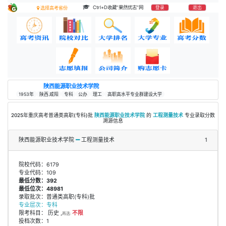
Ctrl+D收藏“果然优志”网
登录
退出
选择高考省份
陕西能源职业技术学院
1953年
陕西.咸阳
专科
公办
理工
高职高水平专业群建设大学
2025年重庆高考普通类高职(专科)批
陕西能源职业技术学院
的
工程测量技术
专业录取分数
溯源信息
陕西能源职业技术学院
工程测量技术
1
院校代码：6179
专业代码：109
最低分数：392
最低位次：48981
录取批次：普通类高职(专科)批
专业层次：专科
限考科目： 历史 ,
不限
再选:
投档次数：1