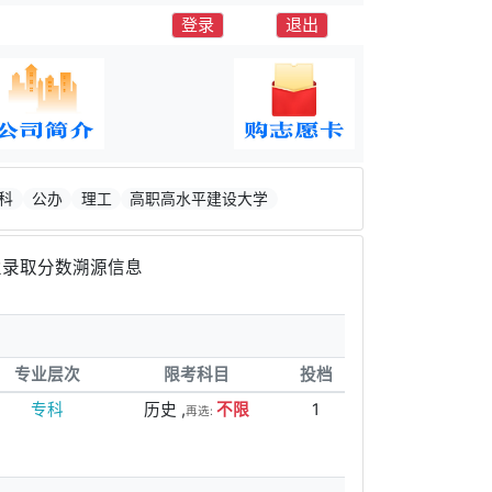
登录
退出
科
公办
理工
高职高水平建设大学
录取分数溯源信息
专业层次
限考科目
投档
专科
历史 ,
不限
1
再选: