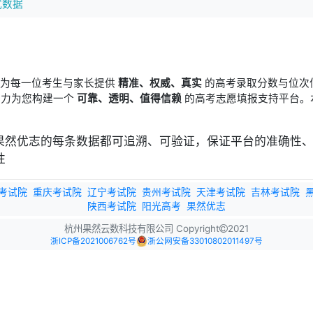
式数据
于为每一位考生与家长提供
精准、权威、真实
的高考录取分数与位次
竭力为您构建一个
可靠、透明、值得信赖
的高考志愿填报支持平台。
考试院
重庆考试院
辽宁考试院
贵州考试院
天津考试院
吉林考试院
陕西考试院
阳光高考
果然优志
杭州果然云数科技有限公司 Copyright
2021
浙ICP备2021006762号
浙公网安备33010802011497号