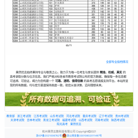
全部专业投档情况
果然优志始终秉持专业与敬畏之心，致力于为每一位考生与家长提供
精准、权威、真实
的
高考录取分数与位次信息。我们严格对标各省市教育考试院公布的官方数据，确保每一条信息都
可追溯、可验证，竭力为您构建一个
可靠、透明、值得信赖
的高考志愿填报支持平台。本站所呈
现的所有数据，均与官方渠道保持高度一致，助您从容决策、迈向理想未来。
教育部
浙江考试院
江苏考试院
山东考试院
河北考试院
重庆考试院
辽宁考试院
贵州考试院
天津考试院
吉林考试院
黑龙江考试院
福建考试院
山西考试院
河南考试院
陕西考试院
阳光高考
果然优志
杭州果然云数科技有限公司 Copyright
2021
浙ICP备2021006762号
浙公网安备33010802011497号