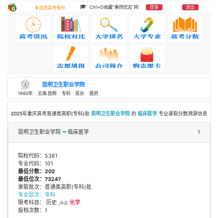
Ctrl+D收藏“果然优志”网
登录
退出
选择高考省份
昆明卫生职业学院
1983年
云南.昆明
专科
民办
医药
2025年重庆高考普通类高职(专科)批
昆明卫生职业学院
的
临床医学
专业录取分数溯源信息
昆明卫生职业学院
临床医学
1
院校代码：5381
专业代码：101
最低分数：202
最低位次：73247
录取批次：普通类高职(专科)批
专业层次：专科
限考科目： 历史 ,
化学
再选:
投档次数：1