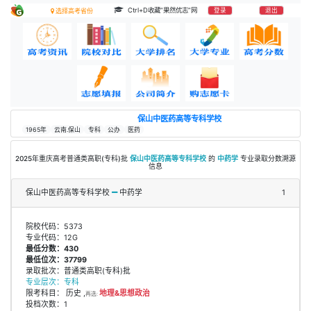
Ctrl+D收藏“果然优志”网
登录
退出
选择高考省份
保山中医药高等专科学校
1965年
云南.保山
专科
公办
医药
2025年重庆高考普通类高职(专科)批
保山中医药高等专科学校
的
中药学
专业录取分数溯源
信息
保山中医药高等专科学校
中药学
1
院校代码：5373
专业代码：12G
最低分数：430
最低位次：37799
录取批次：普通类高职(专科)批
专业层次：专科
限考科目： 历史 ,
地理&思想政治
再选:
投档次数：1