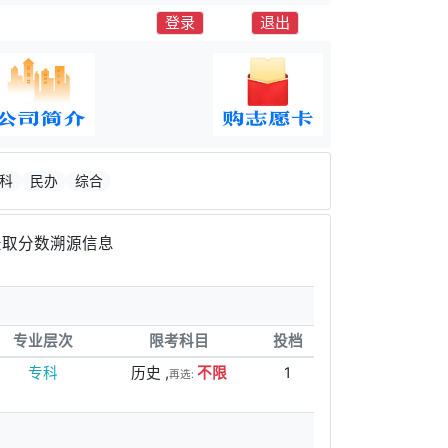
登录
退出
科
民办
综合
取分数溯源信息
专业层次
限考科目
投档
专科
历史 ,
不限
1
再选: