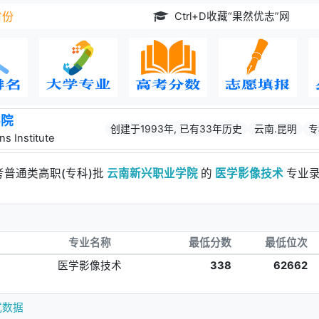
Ctrl+D收藏“果然优志”网
省份
学院
创建于1993年, 已有33年历史
云南.昆明
专
s Institute
考普通类高职(专科)批
云南新兴职业学院
的
医学影像技术
专业录
专业名称
最低分数
最低位次
医学影像技术
338
62662
式数据