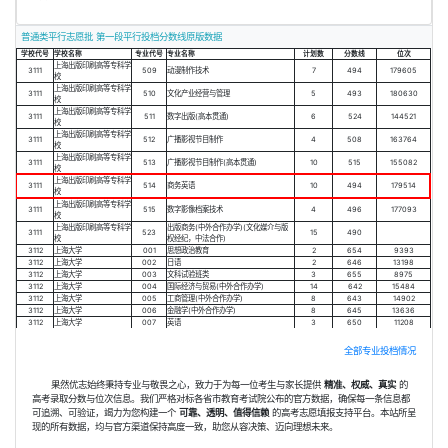
普通类平行志愿批 第一段平行投档分数线原版数据
学校代号
学校名称
专业代号
专业名称
计划数
分数线
位次
上海出版印刷高等专科学
3111
509
动漫制作技术
7
494
179605
校
上海出版印刷高等专科学
3111
510
文化产业经营与管理
5
493
180630
校
上海出版印刷高等专科学
3111
511
数字出版(高本贯通)
6
524
144521
校
上海出版印刷高等专科学
3111
512
广播影视节目制作
4
508
163764
校
上海出版印刷高等专科学
3111
513
广播影视节目制作(高本贯通)
10
515
155082
校
上海出版印刷高等专科学
3111
514
商务英语
10
494
179514
校
上海出版印刷高等专科学
3111
515
数字影像档案技术
4
496
177093
校
上海出版印刷高等专科学
出版商务(中外合作办学)(文化媒介与版
3111
523
15
490
校
权经纪，中法合作)
3112
上海大学
001
思想政治教育
2
654
9393
3112
上海大学
002
日语
2
646
13198
3112
上海大学
003
文科试验班类
3
655
8975
3112
上海大学
004
国际经济与贸易(中外合作办学)
14
642
15484
3112
上海大学
005
工商管理(中外合作办学)
8
643
14902
3112
上海大学
006
金融学(中外合作办学)
8
645
13636
3112
上海大学
007
英语
3
650
11208
全部专业投档情况
果然优志始终秉持专业与敬畏之心，致力于为每一位考生与家长提供
精准、权威、真实
的
高考录取分数与位次信息。我们严格对标各省市教育考试院公布的官方数据，确保每一条信息都
可追溯、可验证，竭力为您构建一个
可靠、透明、值得信赖
的高考志愿填报支持平台。本站所呈
现的所有数据，均与官方渠道保持高度一致，助您从容决策、迈向理想未来。