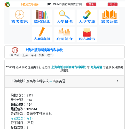
Ctrl+D收藏“果然优志”网
登录
退出
选择高考省份
上海出版印刷高等专科学校
1953年
上海
专科
公办
理工
2025年浙江高考普通类平行志愿批
上海出版印刷高等专科学校
的
商务英语
专业录取分数溯
源信息
上海出版印刷高等专科学校
商务英语
1
院校代码：3111
专业代码：514
最低分数：494
最低位次：179514
录取批次：普通类平行志愿批
专业层次：专科
限考科目： 不限
投档次数：1