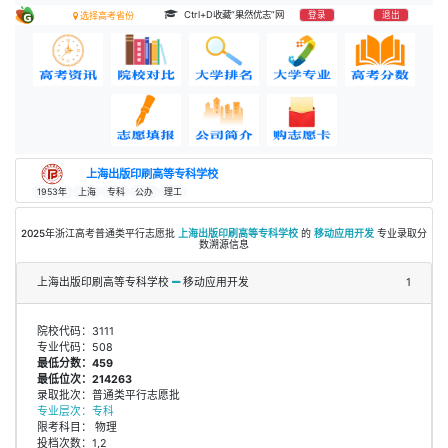
Ctrl+D收藏“果然优志”网
登录
退出
选择高考省份
上海出版印刷高等专科学校
1953年
上海
专科
公办
理工
2025年浙江高考普通类平行志愿批
上海出版印刷高等专科学校
的
移动应用开发
专业录取分
数溯源信息
上海出版印刷高等专科学校
移动应用开发
1
院校代码：3111
专业代码：508
最低分数：459
最低位次：214263
录取批次：普通类平行志愿批
专业层次：专科
限考科目： 物理
投档次数：1,2