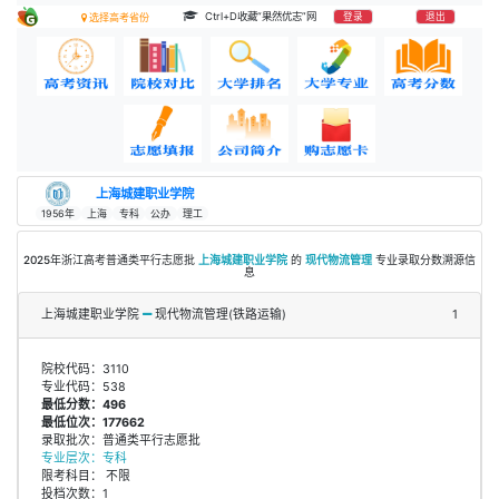
Ctrl+D收藏“果然优志”网
登录
退出
选择高考省份
上海城建职业学院
1956年
上海
专科
公办
理工
2025年浙江高考普通类平行志愿批
上海城建职业学院
的
现代物流管理
专业录取分数溯源信
息
上海城建职业学院
现代物流管理(铁路运输)
1
院校代码：3110
专业代码：538
最低分数：496
最低位次：177662
录取批次：普通类平行志愿批
专业层次：专科
限考科目： 不限
投档次数：1