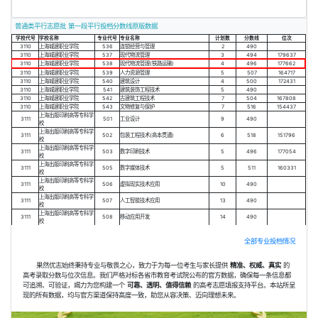
普通类平行志愿批 第一段平行投档分数线原版数据
学校代号
学校名称
专业代号
专业名称
计划数
分数线
位次
3110
上海城建职业学院
536
连锁经营与管理
2
490
3110
上海城建职业学院
537
现代物流管理
3
494
179637
3110
上海城建职业学院
538
现代物流管理(铁路运输)
4
496
177662
3110
上海城建职业学院
539
人力资源管理
5
507
164717
3110
上海城建职业学院
540
建筑设计
4
500
172431
3110
上海城建职业学院
541
建筑装饰工程技术
5
490
3110
上海城建职业学院
542
古建筑工程技术
7
504
167808
3110
上海城建职业学院
543
文物修复与保护
7
516
154437
上海出版印刷高等专科学
3111
501
工业设计
9
490
校
上海出版印刷高等专科学
3111
502
包装工程技术(高本贯通)
6
518
151796
校
上海出版印刷高等专科学
3111
503
数字印刷技术
5
496
177054
校
上海出版印刷高等专科学
3111
505
数字媒体技术
5
511
160331
校
上海出版印刷高等专科学
3111
506
虚拟现实技术应用
10
490
校
上海出版印刷高等专科学
3111
507
人工智能技术应用
13
490
校
上海出版印刷高等专科学
3111
508
移动应用开发
14
490
校
全部专业投档情况
果然优志始终秉持专业与敬畏之心，致力于为每一位考生与家长提供
精准、权威、真实
的
高考录取分数与位次信息。我们严格对标各省市教育考试院公布的官方数据，确保每一条信息都
可追溯、可验证，竭力为您构建一个
可靠、透明、值得信赖
的高考志愿填报支持平台。本站所呈
现的所有数据，均与官方渠道保持高度一致，助您从容决策、迈向理想未来。