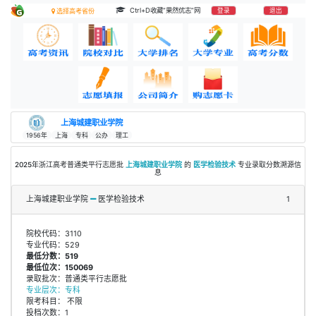
Ctrl+D收藏“果然优志”网
登录
退出
选择高考省份
上海城建职业学院
1956年
上海
专科
公办
理工
2025年浙江高考普通类平行志愿批
上海城建职业学院
的
医学检验技术
专业录取分数溯源信
息
上海城建职业学院
医学检验技术
1
院校代码：3110
专业代码：529
最低分数：519
最低位次：150069
录取批次：普通类平行志愿批
专业层次：专科
限考科目： 不限
投档次数：1