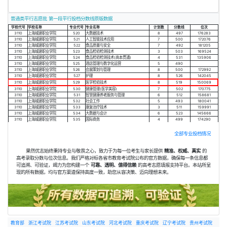
普通类平行志愿批 第一段平行投档分数线原版数据
学校代号
学校名称
专业代号
专业名称
计划数
分数线
位次
3110
上海城建职业学院
520
大数据技术
8
497
176283
3110
上海城建职业学院
521
人工智能技术应用
7
500
172076
3110
上海城建职业学院
522
食品质量与安全
7
492
181205
3110
上海城建职业学院
523
食品检验检测技术
3
503
169524
3110
上海城建职业学院
524
食品检验检测技术(高本贯通)
4
531
135906
3110
上海城建职业学院
525
酒店管理与数字化运营
5
490
3110
上海城建职业学院
526
会展策划与管理
8
500
172992
3110
上海城建职业学院
527
护理
8
526
142045
3110
上海城建职业学院
529
医学检验技术
8
519
150069
3110
上海城建职业学院
530
健康管理(医学美容)
7
502
170775
3110
上海城建职业学院
531
智慧健康养老服务与管理
6
512
158681
3110
上海城建职业学院
532
社会工作
5
493
180041
3110
上海城建职业学院
533
康复治疗技术
3
511
159991
3110
上海城建职业学院
534
大数据与会计
6
523
145666
3110
上海城建职业学院
535
国际商务
4
499
174290
全部专业投档情况
果然优志始终秉持专业与敬畏之心，致力于为每一位考生与家长提供
精准、权威、真实
的
高考录取分数与位次信息。我们严格对标各省市教育考试院公布的官方数据，确保每一条信息都
可追溯、可验证，竭力为您构建一个
可靠、透明、值得信赖
的高考志愿填报支持平台。本站所呈
现的所有数据，均与官方渠道保持高度一致，助您从容决策、迈向理想未来。
教育部
浙江考试院
江苏考试院
山东考试院
河北考试院
重庆考试院
辽宁考试院
贵州考试院