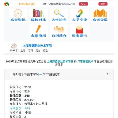
Ctrl+D收藏“果然优志”网
登录
退出
选择高考省份
上海邦德职业技术学院
1998年
上海
专科
民办
综合
2025年浙江高考普通类平行志愿批
上海邦德职业技术学院
的
汽车智能技术
专业录取分数溯
源信息
上海邦德职业技术学院
汽车智能技术
1
院校代码：3108
专业代码：526
最低分数：346
最低位次：275401
录取批次：普通类平行志愿批
专业层次：专科
限考科目： 不限
投档次数：2