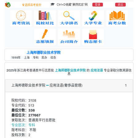
Ctrl+D收藏“果然优志”网
登录
退出
选择高考省份
上海邦德职业技术学院
1998年
上海
专科
民办
综合
2025年浙江高考普通类平行志愿批
上海邦德职业技术学院
的
应用法语
专业录取分数溯源信
息
上海邦德职业技术学院
应用法语(奢侈品管理)
1
院校代码：3108
专业代码：513
最低分数：336
最低位次：277667
录取批次：普通类平行志愿批
专业层次：专科
限考科目： 不限
投档次数：2