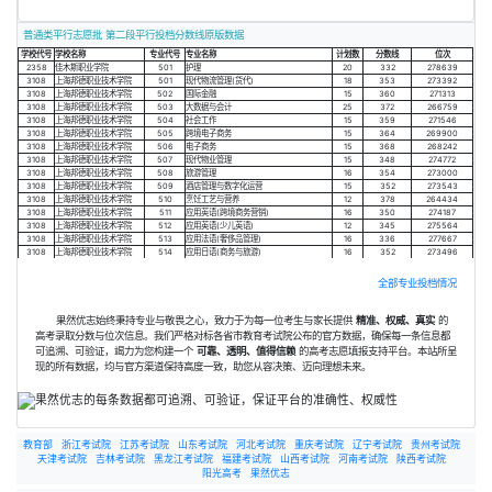
普通类平行志愿批 第二段平行投档分数线原版数据
学校代号
学校名称
专业代号
专业名称
计划数
分数线
位次
2358
佳木斯职业学院
501
护理
20
332
278639
3108
上海邦德职业技术学院
501
现代物流管理(货代)
18
353
273392
3108
上海邦德职业技术学院
502
国际金融
15
360
271313
3108
上海邦德职业技术学院
503
大数据与会计
25
372
266759
3108
上海邦德职业技术学院
504
社会工作
15
359
271546
3108
上海邦德职业技术学院
505
跨境电子商务
15
364
269900
3108
上海邦德职业技术学院
506
电子商务
15
368
268242
3108
上海邦德职业技术学院
507
现代物业管理
15
348
274772
3108
上海邦德职业技术学院
508
旅游管理
16
354
273000
3108
上海邦德职业技术学院
509
酒店管理与数字化运营
15
352
273543
3108
上海邦德职业技术学院
510
烹饪工艺与营养
12
378
264434
3108
上海邦德职业技术学院
511
应用英语(跨境商务营销)
16
350
274187
3108
上海邦德职业技术学院
512
应用英语(少儿英语)
12
345
275564
3108
上海邦德职业技术学院
513
应用法语(奢侈品管理)
16
336
277667
3108
上海邦德职业技术学院
514
应用日语(商务与旅游)
16
352
273496
全部专业投档情况
果然优志始终秉持专业与敬畏之心，致力于为每一位考生与家长提供
精准、权威、真实
的
高考录取分数与位次信息。我们严格对标各省市教育考试院公布的官方数据，确保每一条信息都
可追溯、可验证，竭力为您构建一个
可靠、透明、值得信赖
的高考志愿填报支持平台。本站所呈
现的所有数据，均与官方渠道保持高度一致，助您从容决策、迈向理想未来。
教育部
浙江考试院
江苏考试院
山东考试院
河北考试院
重庆考试院
辽宁考试院
贵州考试院
天津考试院
吉林考试院
黑龙江考试院
福建考试院
山西考试院
河南考试院
陕西考试院
阳光高考
果然优志