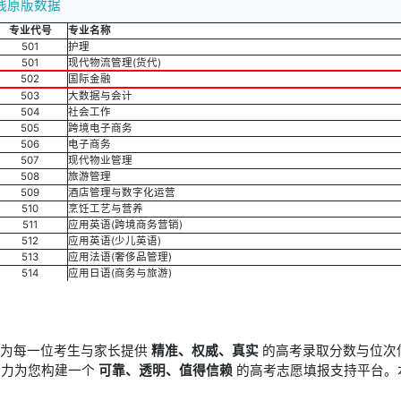
线原版数据
专业代号
专业名称
501
护理
501
现代物流管理(货代)
502
国际金融
503
大数据与会计
504
社会工作
505
跨境电子商务
506
电子商务
507
现代物业管理
508
旅游管理
509
酒店管理与数字化运营
510
烹饪工艺与营养
511
应用英语(跨境商务营销)
512
应用英语(少儿英语)
513
应用法语(奢侈品管理)
514
应用日语(商务与旅游)
于为每一位考生与家长提供
精准、权威、真实
的高考录取分数与位次
竭力为您构建一个
可靠、透明、值得信赖
的高考志愿填报支持平台。