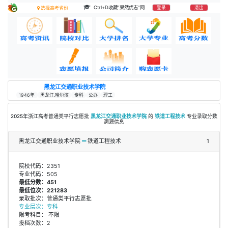
Ctrl+D收藏“果然优志”网
登录
退出
选择高考省份
黑龙江交通职业技术学院
1946年
黑龙江.哈尔滨
专科
公办
理工
2025年浙江高考普通类平行志愿批
黑龙江交通职业技术学院
的
铁道工程技术
专业录取分数
溯源信息
黑龙江交通职业技术学院
铁道工程技术
1
院校代码：2351
专业代码：505
最低分数：451
最低位次：221283
录取批次：普通类平行志愿批
专业层次：专科
限考科目： 不限
投档次数：2