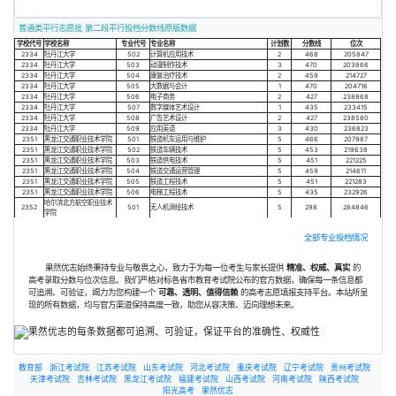
普通类平行志愿批 第二段平行投档分数线原版数据
学校代号
学校名称
专业代号
专业名称
计划数
分数线
位次
2334
牡丹江大学
502
计算机应用技术
2
468
205847
2334
牡丹江大学
503
动漫制作技术
3
470
203866
2334
牡丹江大学
504
康复治疗技术
2
459
214727
2334
牡丹江大学
505
大数据与会计
1
470
204716
2334
牡丹江大学
506
电子商务
2
427
238868
2334
牡丹江大学
507
数字媒体艺术设计
1
435
233415
2334
牡丹江大学
508
广告艺术设计
2
427
238580
2334
牡丹江大学
509
应用英语
3
430
236823
2351
黑龙江交通职业技术学院
501
铁道机车运用与维护
5
466
207987
2351
黑龙江交通职业技术学院
502
铁道车辆技术
5
453
219638
2351
黑龙江交通职业技术学院
503
铁道供电技术
5
451
221225
2351
黑龙江交通职业技术学院
504
铁道交通运营管理
5
459
214611
2351
黑龙江交通职业技术学院
505
铁道工程技术
5
451
221283
2351
黑龙江交通职业技术学院
506
电梯工程技术
5
435
232926
哈尔滨北方航空职业技术
2352
501
无人机测绘技术
5
298
284846
学院
全部专业投档情况
果然优志始终秉持专业与敬畏之心，致力于为每一位考生与家长提供
精准、权威、真实
的
高考录取分数与位次信息。我们严格对标各省市教育考试院公布的官方数据，确保每一条信息都
可追溯、可验证，竭力为您构建一个
可靠、透明、值得信赖
的高考志愿填报支持平台。本站所呈
现的所有数据，均与官方渠道保持高度一致，助您从容决策、迈向理想未来。
教育部
浙江考试院
江苏考试院
山东考试院
河北考试院
重庆考试院
辽宁考试院
贵州考试院
天津考试院
吉林考试院
黑龙江考试院
福建考试院
山西考试院
河南考试院
陕西考试院
阳光高考
果然优志