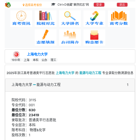
Ctrl+D收藏“果然优志”网
登录
退出
选择高考省份
上海电力大学
1951年
上海
本科
公办
理工
2025年浙江高考普通类平行志愿批
上海电力大学
的
能源与动力工程
专业录取分数溯源信息
上海电力大学
能源与动力工程
1
院校代码：3115
专业代码：001
最低分数：630
最低位次：23419
录取批次：普通类平行志愿批
专业层次：本科
限考科目： 物理&化学
投档次数：1