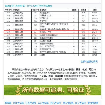
普通类平行志愿批 第一段平行投档分数线原版数据
学校代号
学校名称
专业代号
专业名称
计划数
分数线
位次
3114
上海电机学院
002
电子封装技术
3
575
81496
3114
上海电机学院
003
焊接技术与工程
4
563
96109
3114
上海电机学院
004
经济统计学
4
571
86043
3114
上海电机学院
006
工业工程
6
567
90874
电气工程及其自动化(中外合作办学)(中
3114
上海电机学院
007
3
570
87928
德合作)
3114
上海电机学院
008
机械电子工程(中外合作办学)(中德合作)
4
560
99566
3115
上海电力大学
001
能源与动力工程
3
630
23419
3115
上海电力大学
002
机械设计制造及其自动化
2
627
25907
3115
上海电力大学
003
新能源科学与工程
2
628
24830
3115
上海电力大学
004
核工程与核技术
4
627
25469
3115
上海电力大学
005
新能源材料与器件
4
618
33235
3115
上海电力大学
006
电气工程及其自动化
24
643
14793
3115
上海电力大学
007
能源互联网工程
3
633
21360
3115
上海电力大学
008
电气工程及其自动化(中外合作办学)
8
638
17465
3115
上海电力大学
009
自动化
4
632
22108
全部专业投档情况
果然优志始终秉持专业与敬畏之心，致力于为每一位考生与家长提供
精准、权威、真实
的
高考录取分数与位次信息。我们严格对标各省市教育考试院公布的官方数据，确保每一条信息都
可追溯、可验证，竭力为您构建一个
可靠、透明、值得信赖
的高考志愿填报支持平台。本站所呈
现的所有数据，均与官方渠道保持高度一致，助您从容决策、迈向理想未来。
教育部
浙江考试院
江苏考试院
山东考试院
河北考试院
重庆考试院
辽宁考试院
贵州考试院