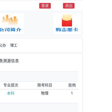
登录
退出
公办
理工
数溯源信息
专业层次
限考科目
投档
本科
物理
1