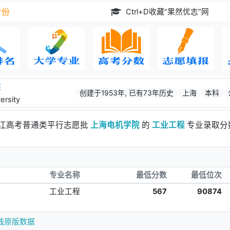
Ctrl+D收藏“果然优志”网
省份
院
创建于1953年, 已有73年历史
上海
本科
ersity
浙江高考普通类平行志愿批
上海电机学院
的
工业工程
专业录取分
专业名称
最低分数
最低位次
工业工程
567
90874
线原版数据