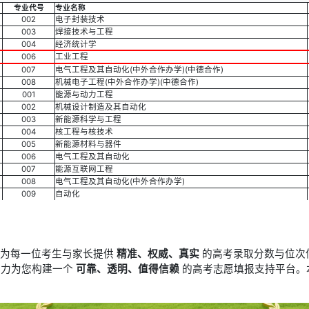
专业代号
专业名称
002
电子封装技术
003
焊接技术与工程
004
经济统计学
006
工业工程
007
电气工程及其自动化(中外合作办学)(中德合作)
008
机械电子工程(中外合作办学)(中德合作)
001
能源与动力工程
002
机械设计制造及其自动化
003
新能源科学与工程
004
核工程与核技术
005
新能源材料与器件
006
电气工程及其自动化
007
能源互联网工程
008
电气工程及其自动化(中外合作办学)
009
自动化
于为每一位考生与家长提供
精准、权威、真实
的高考录取分数与位次
竭力为您构建一个
可靠、透明、值得信赖
的高考志愿填报支持平台。