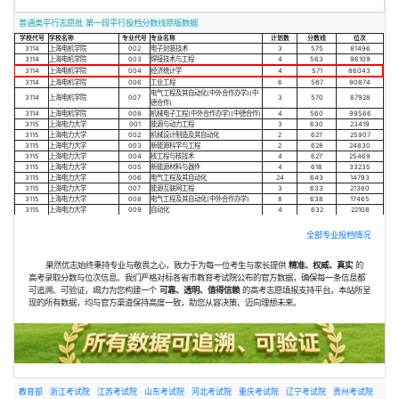
普通类平行志愿批 第一段平行投档分数线原版数据
学校代号
学校名称
专业代号
专业名称
计划数
分数线
位次
3114
上海电机学院
002
电子封装技术
3
575
81496
3114
上海电机学院
003
焊接技术与工程
4
563
96109
3114
上海电机学院
004
经济统计学
4
571
86043
3114
上海电机学院
006
工业工程
6
567
90874
电气工程及其自动化(中外合作办学)(中
3114
上海电机学院
007
3
570
87928
德合作)
3114
上海电机学院
008
机械电子工程(中外合作办学)(中德合作)
4
560
99566
3115
上海电力大学
001
能源与动力工程
3
630
23419
3115
上海电力大学
002
机械设计制造及其自动化
2
627
25907
3115
上海电力大学
003
新能源科学与工程
2
628
24830
3115
上海电力大学
004
核工程与核技术
4
627
25469
3115
上海电力大学
005
新能源材料与器件
4
618
33235
3115
上海电力大学
006
电气工程及其自动化
24
643
14793
3115
上海电力大学
007
能源互联网工程
3
633
21360
3115
上海电力大学
008
电气工程及其自动化(中外合作办学)
8
638
17465
3115
上海电力大学
009
自动化
4
632
22108
全部专业投档情况
果然优志始终秉持专业与敬畏之心，致力于为每一位考生与家长提供
精准、权威、真实
的
高考录取分数与位次信息。我们严格对标各省市教育考试院公布的官方数据，确保每一条信息都
可追溯、可验证，竭力为您构建一个
可靠、透明、值得信赖
的高考志愿填报支持平台。本站所呈
现的所有数据，均与官方渠道保持高度一致，助您从容决策、迈向理想未来。
教育部
浙江考试院
江苏考试院
山东考试院
河北考试院
重庆考试院
辽宁考试院
贵州考试院