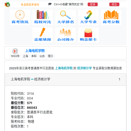
Ctrl+D收藏“果然优志”网
登录
退出
选择高考省份
上海电机学院
1953年
上海
本科
公办
理工
2025年浙江高考普通类平行志愿批
上海电机学院
的
经济统计学
专业录取分数溯源信息
上海电机学院
经济统计学
1
院校代码：3114
专业代码：004
最低分数：571
最低位次：86043
录取批次：普通类平行志愿批
专业层次：本科
限考科目： 物理
投档次数：1