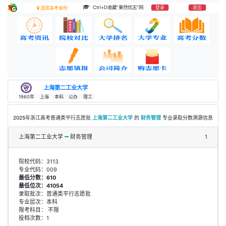
Ctrl+D收藏“果然优志”网
登录
退出
选择高考省份
上海第二工业大学
1960年
上海
本科
公办
理工
2025年浙江高考普通类平行志愿批
上海第二工业大学
的
财务管理
专业录取分数溯源信息
上海第二工业大学
财务管理
1
院校代码：3113
专业代码：009
最低分数：610
最低位次：41054
录取批次：普通类平行志愿批
专业层次：本科
限考科目： 不限
投档次数：1