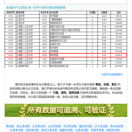
普通类平行志愿批 第一段平行投档分数线原版数据
学校代号
学校名称
专业代号
专业名称
计划数
分数线
位次
3112
上海大学
036
艺术管理
2
643
14532
3112
上海大学
037
广播电视编导
3
642
15465
3112
上海大学
038
戏剧影视文学
3
641
15699
3113
上海第二工业大学
001
船舶与海洋工程
2
592
60648
3113
上海第二工业大学
002
计算机科学与技术(卓越工程师班)
2
618
33048
3113
上海第二工业大学
003
智能科学与技术
2
611
40395
3113
上海第二工业大学
004
数据科学与大数据技术
2
606
45110
3113
上海第二工业大学
005
新能源科学与工程
2
598
54527
3113
上海第二工业大学
006
标准化工程
2
595
57060
3113
上海第二工业大学
007
电子商务
2
581
74723
3113
上海第二工业大学
008
信用管理
2
599
53428
3113
上海第二工业大学
009
财务管理
2
610
41054
3113
上海第二工业大学
010
会展经济与管理
2
597
55095
3113
上海第二工业大学
011
汉语国际教育
3
600
52210
3114
上海电机学院
001
材料成型及控制工程
3
559
100495
全部专业投档情况
果然优志始终秉持专业与敬畏之心，致力于为每一位考生与家长提供
精准、权威、真实
的
高考录取分数与位次信息。我们严格对标各省市教育考试院公布的官方数据，确保每一条信息都
可追溯、可验证，竭力为您构建一个
可靠、透明、值得信赖
的高考志愿填报支持平台。本站所呈
现的所有数据，均与官方渠道保持高度一致，助您从容决策、迈向理想未来。
教育部
浙江考试院
江苏考试院
山东考试院
河北考试院
重庆考试院
辽宁考试院
贵州考试院
天津考试院
吉林考试院
黑龙江考试院
福建考试院
山西考试院
河南考试院
陕西考试院