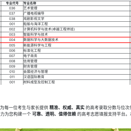
专业代号
专业名称
036
艺术管理
037
广播电视编导
038
戏剧影视文学
001
船舶与海洋工程
002
计算机科学与技术(卓越工程师班)
003
智能科学与技术
004
数据科学与大数据技术
005
新能源科学与工程
006
标准化工程
007
电子商务
008
信用管理
009
财务管理
010
会展经济与管理
011
汉语国际教育
001
材料成型及控制工程
于为每一位考生与家长提供
精准、权威、真实
的高考录取分数与位次
竭力为您构建一个
可靠、透明、值得信赖
的高考志愿填报支持平台。