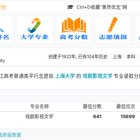
Ctrl+D收藏“果然优志”网
省份
创建于1922年, 已有104年历史
上海
本科
ity
浙江高考普通类平行志愿批
上海大学
的
戏剧影视文学
专业录取分
专业名称
最低分数
最低位次
戏剧影视文学
641
15699
线原版数据