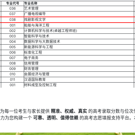
专业代号
专业名称
036
艺术管理
037
广播电视编导
038
戏剧影视文学
001
船舶与海洋工程
002
计算机科学与技术(卓越工程师班)
003
智能科学与技术
004
数据科学与大数据技术
005
新能源科学与工程
006
标准化工程
007
电子商务
008
信用管理
009
财务管理
010
会展经济与管理
011
汉语国际教育
001
材料成型及控制工程
于为每一位考生与家长提供
精准、权威、真实
的高考录取分数与位次
竭力为您构建一个
可靠、透明、值得信赖
的高考志愿填报支持平台。