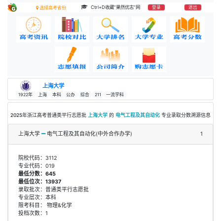
Ctrl+D收藏“果然优志”网
登录
退出
选择高考省份
上海大学
1922年
上海
本科
公办
综合
211
一流学科
2025年浙江高考普通类平行志愿批
上海大学
的
电气工程及其自动化
专业录取分数溯源信息
上海大学
电气工程及其自动化(中外合作办学)
1
院校代码：3112
专业代码：019
最低分数：645
最低位次：13937
录取批次：普通类平行志愿批
专业层次：本科
限考科目： 物理&化学
投档次数：1