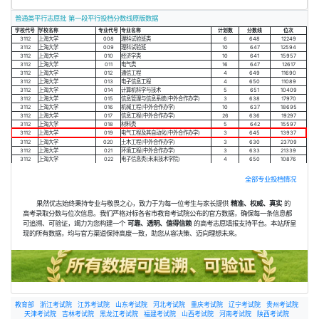
普通类平行志愿批 第一段平行投档分数线原版数据
学校代号
学校名称
专业代号
专业名称
计划数
分数线
位次
3112
上海大学
008
理科试验班类
6
648
12249
3112
上海大学
009
理科试验班
10
647
12594
3112
上海大学
010
经济学类
10
641
15957
3112
上海大学
011
电气类
16
647
12617
3112
上海大学
012
通信工程
4
649
11690
3112
上海大学
013
电子信息工程
4
650
11089
3112
上海大学
014
计算机科学与技术
5
651
10409
3112
上海大学
015
信息管理与信息系统(中外合作办学)
3
638
17970
3112
上海大学
016
机械工程(中外合作办学)
10
637
18695
3112
上海大学
017
信息工程(中外合作办学)
26
636
19297
3112
上海大学
018
材料类
5
642
15597
3112
上海大学
019
电气工程及其自动化(中外合作办学)
3
645
13937
3112
上海大学
020
土木工程(中外合作办学)
3
630
23709
3112
上海大学
021
环境工程(中外合作办学)
3
633
21339
3112
上海大学
022
电子信息类(未来技术学院)
4
650
10876
全部专业投档情况
果然优志始终秉持专业与敬畏之心，致力于为每一位考生与家长提供
精准、权威、真实
的
高考录取分数与位次信息。我们严格对标各省市教育考试院公布的官方数据，确保每一条信息都
可追溯、可验证，竭力为您构建一个
可靠、透明、值得信赖
的高考志愿填报支持平台。本站所呈
现的所有数据，均与官方渠道保持高度一致，助您从容决策、迈向理想未来。
教育部
浙江考试院
江苏考试院
山东考试院
河北考试院
重庆考试院
辽宁考试院
贵州考试院
天津考试院
吉林考试院
黑龙江考试院
福建考试院
山西考试院
河南考试院
陕西考试院